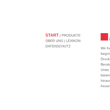
START
|
PRODUKTE
ÜBER UNS
|
LEXIKON
DATENSCHUTZ
Wir f
begrü
Drucke
Berat
Unter
biete
hinau
freuen