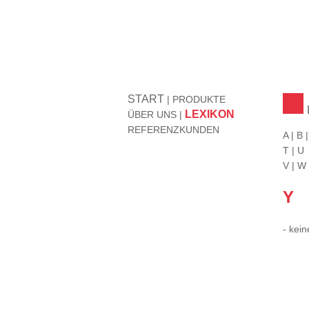
START
|
PRODUKTE
LEXIKON
ÜBER UNS
|
REFERENZKUNDEN
A
|
B
T
|
U
V
|
W
Y
- kein